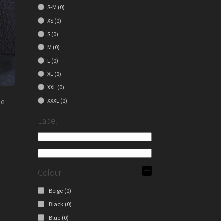
S-M
(0)
XS
(0)
S
(0)
M
(0)
L
(0)
XL
(0)
XXL
(0)
pe
XXXL
(0)
Label
Colour
Beige
(0)
Black
(0)
Blue
(0)