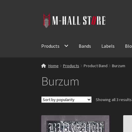
Skip
Skip
to
to
navigation
content
Products
Bands
Labels
Bl
Home
Products
Product Band
Burzum
Burzum
Showing all 3 results