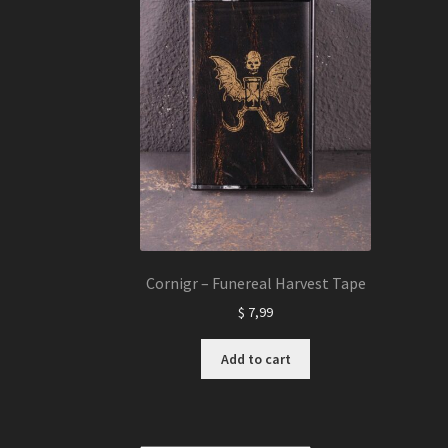
Cornigr – Funereal Harvest Tape
$
7,99
Add to cart