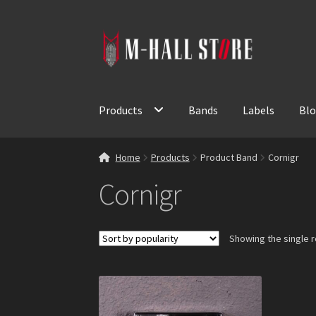
Skip
Skip
to
to
navigation
content
Products
Bands
Labels
Bl
Home
Products
Product Band
Cornigr
Cornigr
Showing the single r