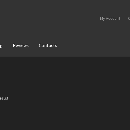
My Account
C
og
Reviews
Contacts
esult