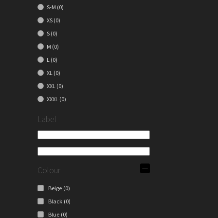
S-M
(0)
XS
(0)
S
(0)
M
(0)
L
(0)
XL
(0)
XXL
(0)
XXXL
(0)
Label
Colour
Beige
(0)
Black
(0)
Blue
(0)