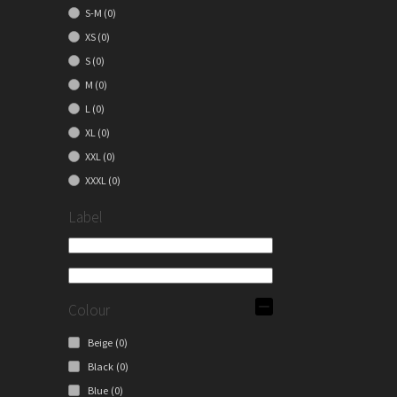
S-M
(0)
XS
(0)
S
(0)
M
(0)
L
(0)
XL
(0)
XXL
(0)
XXXL
(0)
Label
Colour
Beige
(0)
Black
(0)
Blue
(0)