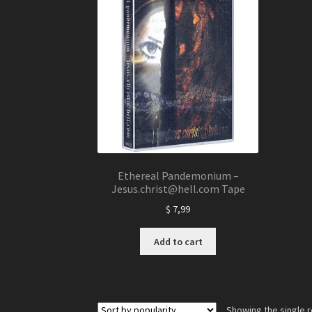
Ethereal Pandemonium –
Jesus.christ@hell.com Tape
$
7,99
Add to cart
Showing the single r