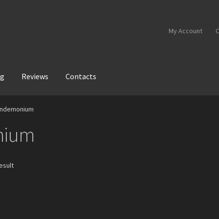
My Account
C
og
Reviews
Contacts
Pandemonium
nium
esult