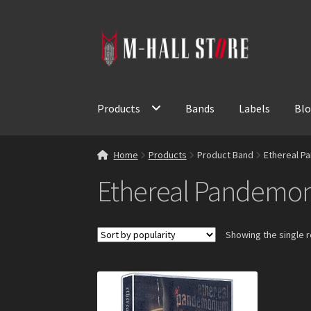
Skip
Skip
to
to
navigation
content
Products
Bands
Labels
Bl
Home
Products
Product Band
Ethereal 
Ethereal Pandemo
Showing the single r