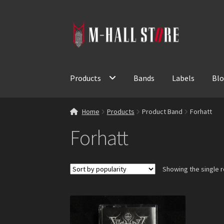
Skip
Skip
to
to
navigation
content
Products
Bands
Labels
Bl
Home
Products
Product Band
Forhatt
Forhatt
Showing the single r