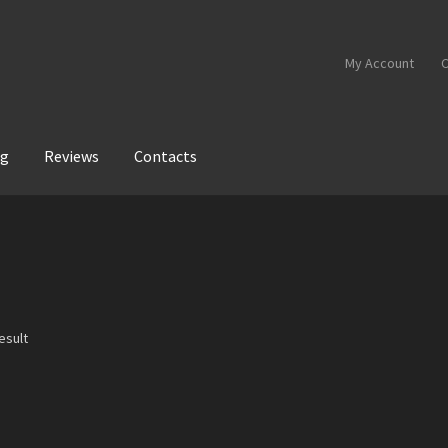
My Account
C
og
Reviews
Contacts
esult