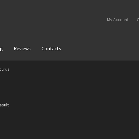
My Account
C
og
Reviews
Contacts
aburus
esult