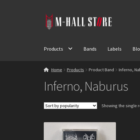
Skip
Skip
to
to
navigation
content
Products
Bands
Labels
Bl
Home
Products
Product Band
Inferno, N
Inferno, Naburus
Showing the single r