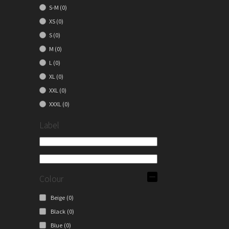
S-M
(0)
XS
(0)
S
(0)
M
(0)
L
(0)
XL
(0)
XXL
(0)
XXXL
(0)
Label
Colour
Beige
(0)
Black
(0)
Blue
(0)