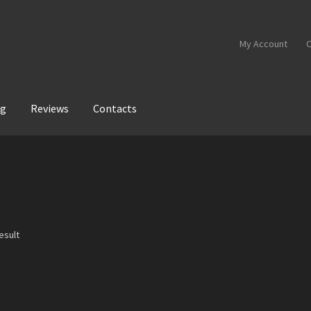
My Account
C
og
Reviews
Contacts
esult