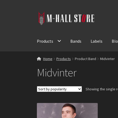
Skip
Skip
to
to
navigation
content
Products
Bands
Labels
Bl
Home
Products
Product Band
Midvinter
Midvinter
Showing the single r