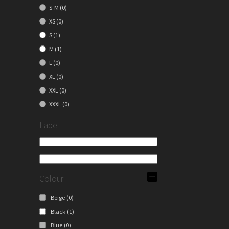
S-M
(0)
XS
(0)
S
(1)
M
(1)
L
(0)
XL
(0)
XXL
(0)
XXXL
(0)
Label
Colour
Beige
(0)
Black
(1)
Blue
(0)