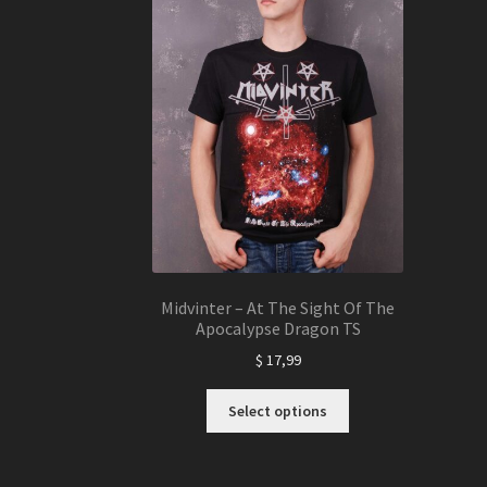
Midvinter – At The Sight Of The
Apocalypse Dragon TS
$
17,99
This
Select options
product
has
multiple