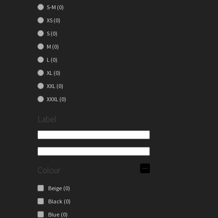
S-M
(0)
XS
(0)
S
(0)
M
(0)
L
(0)
XL
(0)
XXL
(0)
XXXL
(0)
Label
Colour
Beige
(0)
Black
(0)
Blue
(0)