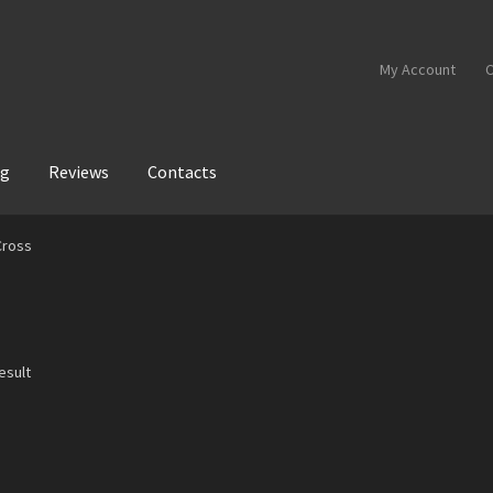
My Account
C
og
Reviews
Contacts
Cross
esult