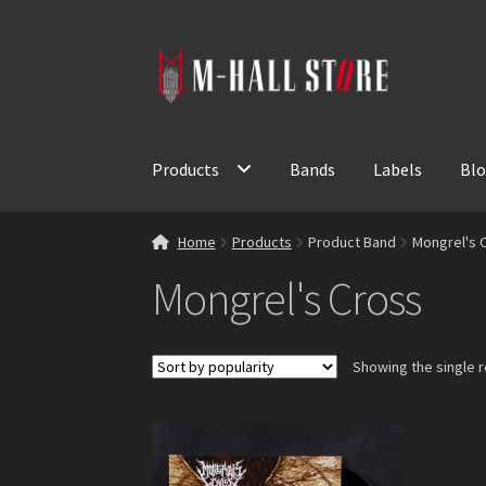
Skip
Skip
to
to
navigation
content
Products
Bands
Labels
Bl
Home
Products
Product Band
Mongrel's 
Mongrel's Cross
Showing the single r