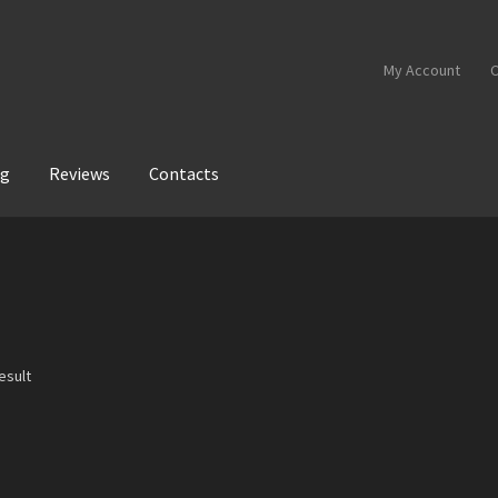
My Account
C
og
Reviews
Contacts
esult