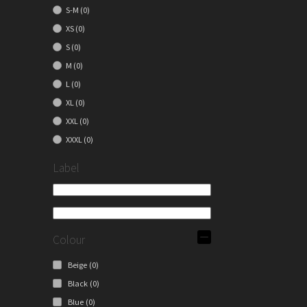
S-M
(0)
XS
(0)
S
(0)
M
(0)
L
(0)
XL
(0)
XXL
(0)
XXXL
(0)
Label
Colour
Beige
(0)
Black
(0)
Blue
(0)