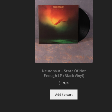
Neuronaut – State Of Not
Enough LP (Black Vinyl)
$
19,99
Add to cart