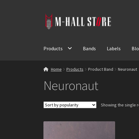
Skip
Skip
to
to
navigation
content
Products
Bands
Labels
Bl
Home
Products
Product Band
Neuronaut
Neuronaut
Showing the single r