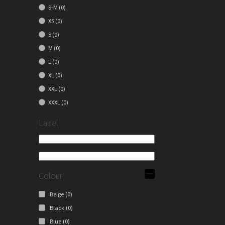
S-M
(0)
XS
(0)
S
(0)
M
(0)
L
(0)
XL
(0)
XXL
(0)
XXXL
(0)
Label
Colour
Beige
(0)
Black
(0)
Blue
(0)