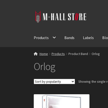
Skip
Skip
to
to
navigation
content
Products
Bands
Labels
Bl
Home
Products
Product Band
Orlog
Orlog
Showing the single r