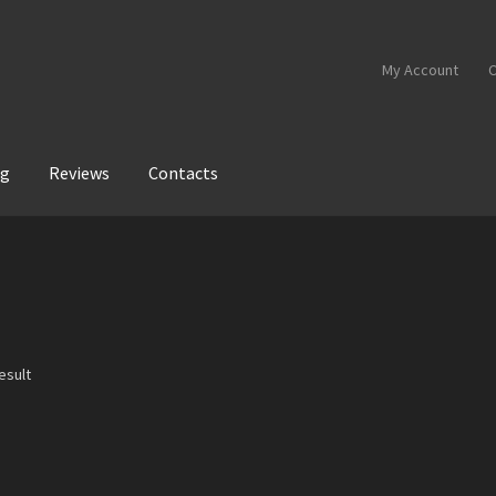
My Account
C
og
Reviews
Contacts
esult