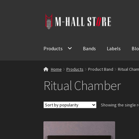
Skip
Skip
to
to
navigation
content
Products
Bands
Labels
Bl
Home
Products
Product Band
Ritual Cha
Ritual Chamber
Showing the single r