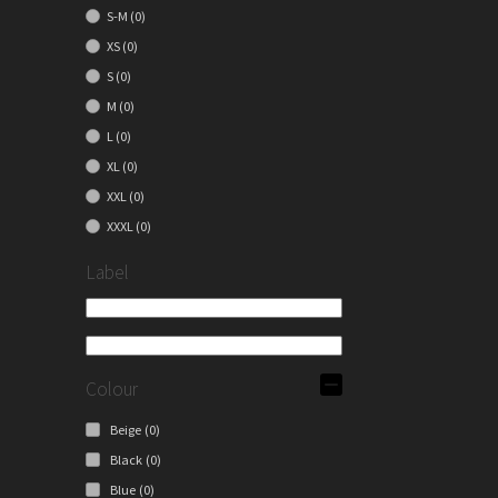
S-M
(0)
XS
(0)
S
(0)
M
(0)
L
(0)
XL
(0)
XXL
(0)
XXXL
(0)
Label
Colour
Beige
(0)
Black
(0)
Blue
(0)