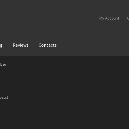
My Account
C
og
Reviews
Contacts
mber
esult