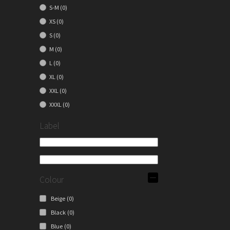
S-M
(0)
XS
(0)
S
(0)
M
(0)
L
(0)
XL
(0)
XXL
(0)
XXXL
(0)
Label
Colour
Beige
(0)
Black
(0)
Blue
(0)