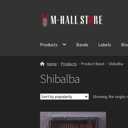
Skip
Skip
to
to
navigation
content
Products
Bands
Labels
Bl
Home
Products
Product Band
Shibalba
Shibalba
Showing the single r