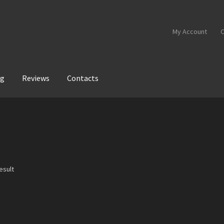
My Account
C
og
Reviews
Contacts
esult