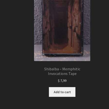
Shibalba – Memphitic
Invocations Tape
$
7,99
Add to cart